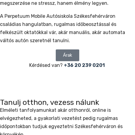
megszerzése ne stressz, hanem élmény legyen.
A Perpetuum Mobile Autósiskola Székesfehérváron
családias hangulatban, rugalmas időbeosztással és
felkészült oktatókkal vár, akár manuális, akár automata
váltós autón szeretnél tanulni.
Árak
Kérdésed van?
+36 20 239 0201
Tanulj otthon, vezess nálunk
Elméleti tanfolyamunkat akár otthonról, online is
elvégezheted, a gyakorlati vezetést pedig rugalmas
időpontokban tudjuk egyeztetni Székesfehérváron és
környékén.