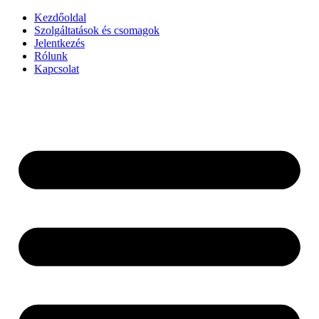
Kezdőoldal
Szolgáltatások és csomagok
Jelentkezés
Rólunk
Kapcsolat