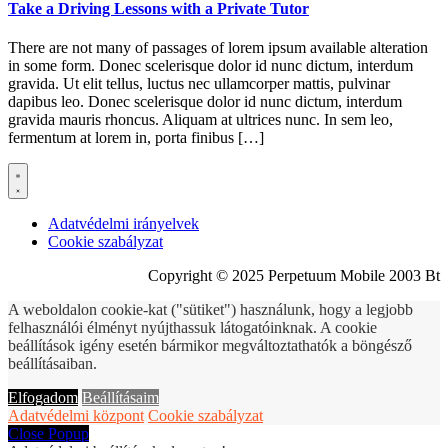
Take a Driving Lessons with a Private Tutor
There are not many of passages of lorem ipsum available alteration
in some form. Donec scelerisque dolor id nunc dictum, interdum
gravida. Ut elit tellus, luctus nec ullamcorper mattis, pulvinar
dapibus leo. Donec scelerisque dolor id nunc dictum, interdum
gravida mauris rhoncus. Aliquam at ultrices nunc. In sem leo,
fermentum at lorem in, porta finibus […]
Adatvédelmi irányelvek
Cookie szabályzat
Copyright © 2025 Perpetuum Mobile 2003 Bt
A weboldalon cookie-kat ("sütiket") használunk, hogy a legjobb
felhasználói élményt nyújthassuk látogatóinknak. A cookie
beállítások igény esetén bármikor megváltoztathatók a böngésző
beállításaiban.
Elfogadom
Beállításaim
Adatvédelmi központ
Cookie szabályzat
Close Popup